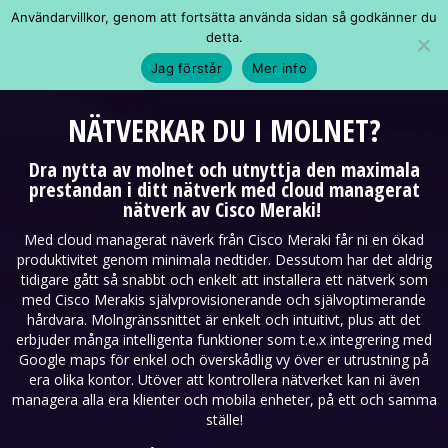
Användarvillkor, genom att fortsätta använda sidan så godkänner du
detta.
Jag förstår
Mer info
NÄTVERKAR DU I MOLNET?
Dra nytta av molnet och utnyttja den maximala
prestandan i ditt nätverk med cloud managerat
nätverk av Cisco Meraki!
Med cloud managerat näverk från Cisco Meraki får ni en ökad
produktivitet genom minimala nedtider. Dessutom har det aldrig
tidigare gått så snabbt och enkelt att installera ett nätverk som
med Cisco Merakis självprovisionerande och självoptimerande
hårdvara. Molngränssnittet är enkelt och intuitivt, plus att det
erbjuder många intelligenta funktioner som t.e.x integrering med
Google maps för enkel och överskådlig vy över er utrustning på
era olika kontor. Utöver att kontrollera nätverket kan ni även
managera alla era klienter och mobila enheter, på ett och samma
ställe!