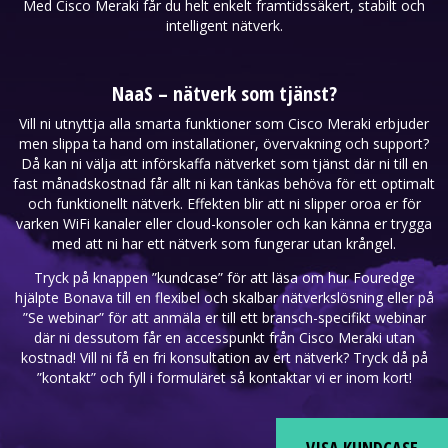
Med Cisco Meraki får du helt enkelt framtidssäkert, stabilt och
intelligent nätverk.
NaaS – nätverk som tjänst?
Vill ni utnyttja alla smarta funktioner som Cisco Meraki erbjuder
men slippa ta hand om installationer, övervakning och support?
Då kan ni välja att införskaffa nätverket som tjänst där ni till en
fast månadskostnad får allt ni kan tänkas behöva för ett optimalt
och funktionellt nätverk. Effekten blir att ni slipper oroa er för
varken WiFi kanaler eller cloud-konsoler och kan känna er trygga
med att ni har ett nätverk som fungerar utan krångel.
Tryck på knappen ”kundcase” för att läsa om hur Fouredge
hjälpte Bonava till en flexibel och skalbar nätverkslösning eller på
”Se webinar” för att anmäla er till ett bransch-specifikt webinar
där ni dessutom får en accesspunkt från Cisco Meraki utan
kostnad! Vill ni få en fri konsultation av ert nätverk? Tryck då på
”kontakt” och fyll i formuläret så kontaktar vi er inom kort!