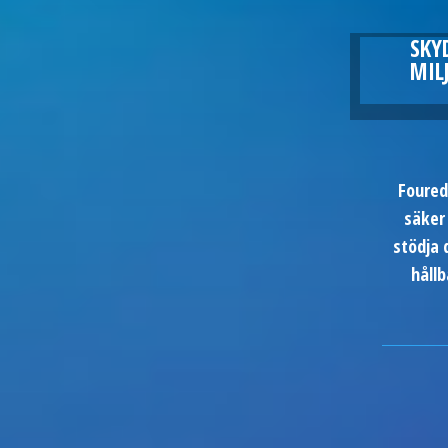
SKY
MIL
Foured
säker 
stödja 
håll