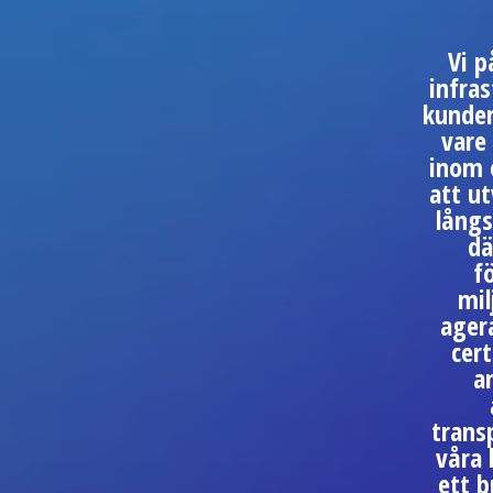
Vi p
infras
kunder
vare
inom 
att ut
långs
dä
f
mil
agera
cert
a
trans
våra 
ett b