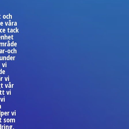
t och
se våra
ce tack
enhet
område
bar-och
kunder
 vi
de
r vi
gt vår
tt vi
vi
a
per vi
et som
dring,