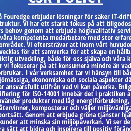
å Fouredge erbjuder lösningar för säker IT-drif
truktur. Vi har ett starkt fokus på att tillgodo
s behov genom att erbjuda högkvalitativ servi
 våra kompetenta medarbetare med stor erfar
området. Vi eftersträvar att inom vårt huvud
vecklas för att samverka för att skapa en håll
iktig utveckling, både för oss själva och våra 
r vi fokuserar på att konsumera mindre än vad
örbrukar. I vår verksamhet tar vi hänsyn till bå
jömässiga, ekonomiska och sociala aspekter dä
r ansvarsfullt utifrån vad vi kan påverka. Enli
ifiering för ISO-14001 innebär det i praktiken a
nvänder produkter med låg energiförbrukning, 
återvinner, komposterar och väljer miljövänlig
portsätt. Genom att erbjuda gröna tjänster hjäl
kunder att minska sin miljöpåverkan. Vi ser d
ra sätt att bidra och inspirera till positiv förän