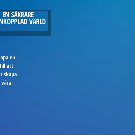
 EN SÄKRARE
KOPPLAD VÄRLD
kapa en
ill att
tt skapa
 våra