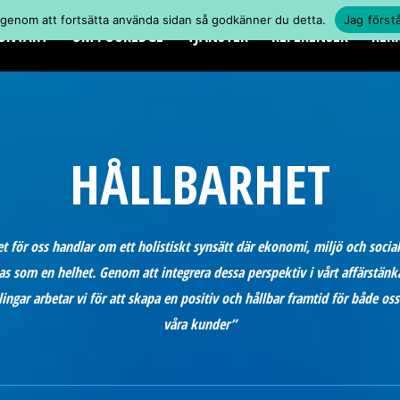
 genom att fortsätta använda sidan så godkänner du detta.
Jag först
ONTAKT
OM FOUREDGE
TJÄNSTER
REFERENSER
REK
HÅLLBARHET
t för oss handlar om ett holistiskt synsätt där ekonomi, miljö och socia
s som en helhet. Genom att integrera dessa perspektiv i vårt affärstän
ingar arbetar vi för att skapa en positiv och hållbar framtid för både oss
våra kunder”