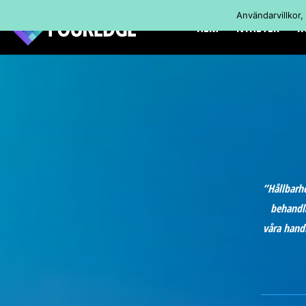
Användarvillkor,
HEM
NYHETER
K
”Hållbarhe
behandla
våra handl