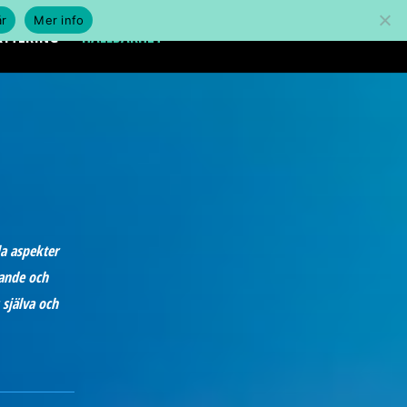
år
Mer info
RYTERING
HÅLLBARHET
la aspekter
kande och
 själva och