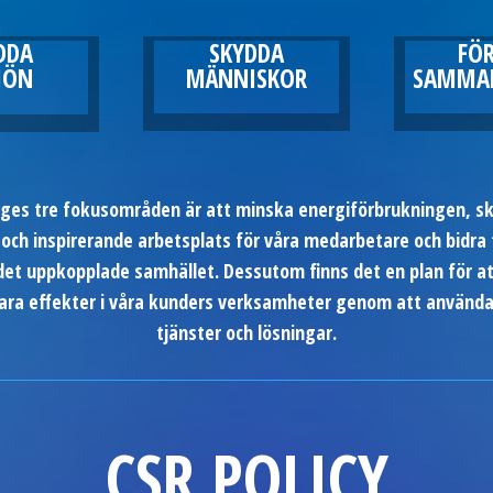
DDA
SKYDDA
FÖR
JÖN
MÄNNISKOR
SAMMAN
ges tre fokusområden är att minska energiförbrukningen, s
och inspirerande arbetsplats för våra medarbetare och bidra t
det uppkopplade samhället. Dessutom finns det en plan för a
bara effekter i våra kunders verksamheter genom att använda
tjänster och lösningar.
CSR POLICY