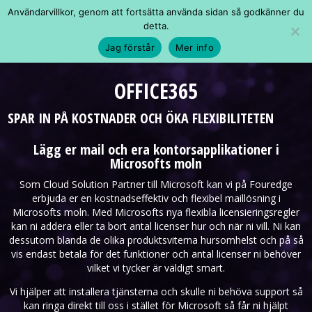
Användarvillkor, genom att fortsätta använda sidan så godkänner du
detta.
Jag förstår
Mer info
OFFICE365
SPAR IN PÅ KOSTNADER OCH ÖKA FLEXIBILITETEN
Lägg er mail och era kontorsapplikationer i
Microsofts moln
Som Cloud Solution Partner till Microsoft kan vi på Fouredge
erbjuda er en kostnadseffektiv och flexibel maillösning i
Microsofts moln. Med Microsofts nya flexibla licensieringsregler
kan ni addera eller ta bort antal licenser hur och när ni vill. Ni kan
dessutom blanda de olika produktsviterna hursomhelst och på så
vis endast betala för det funktioner och antal licenser ni behöver
vilket vi tycker är väldigt smart.
Vi hjälper att installera tjänsterna och skulle ni behöva support så
kan ringa direkt till oss i stället för Microsoft så får ni hjälpt