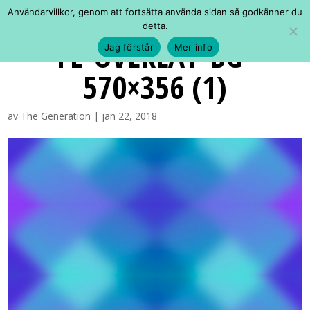
Användarvillkor, genom att fortsätta använda sidan så godkänner du
detta.
FE-OVERLAY-BG-
Jag förstår
Mer info
570×356 (1)
av
The Generation
|
jan 22, 2018