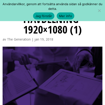
Användarvillkor, genom att fortsätta använda sidan så godkänner du
detta.
ITAVDELNING-
Jag förstår
Mer info
1920×1080 (1)
av
The Generation
|
jan 19, 2018