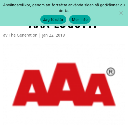
Användarvillkor, genom att fortsätta använda sidan så godkänner du
detta.
AAA-LOGOTYP
Jag förstår
Mer info
av
The Generation
|
jan 22, 2018