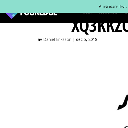
Användarvillkor,
HEM
NYHETER
K
XQ3KKZO
av
Daniel Eriksson
|
dec 5, 2018