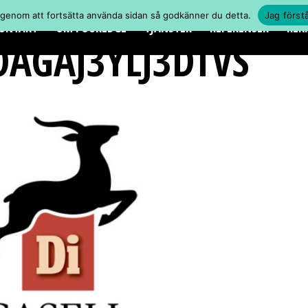
 genom att fortsätta använda sidan så godkänner du detta.
Jag först
ONTAKT
OM FOUREDGE
TJÄNSTER
REFERENSER
REK
AGAJ3YLJ3DTVS