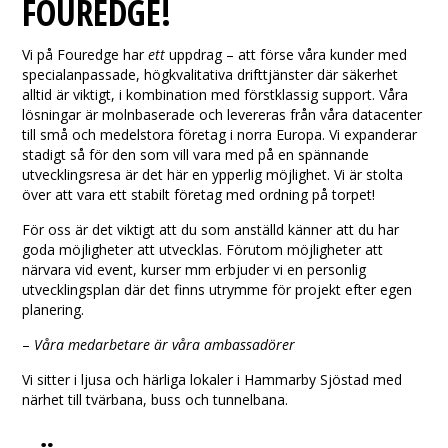
FOUREDGE!
Vi på Fouredge har
ett
uppdrag – att förse våra kunder med
specialanpassade, högkvalitativa drifttjänster där säkerhet
alltid är viktigt, i kombination med förstklassig support. Våra
lösningar är molnbaserade och levereras från våra datacenter
till små och medelstora företag i norra Europa. Vi expanderar
stadigt så för den som vill vara med på en spännande
utvecklingsresa är det här en ypperlig möjlighet. Vi är stolta
över att vara ett stabilt företag med ordning på torpet!
För oss är det viktigt att du som anställd känner att du har
goda möjligheter att utvecklas. Förutom möjligheter att
närvara vid event, kurser mm erbjuder vi en personlig
utvecklingsplan där det finns utrymme för projekt efter egen
planering.
–
Våra medarbetare är våra ambassadörer
Vi sitter i ljusa och härliga lokaler i Hammarby Sjöstad med
närhet till tvärbana, buss och tunnelbana.